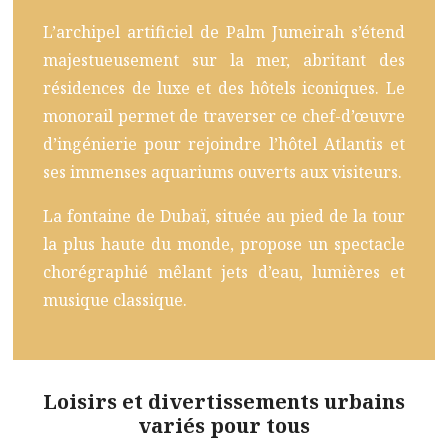
L’archipel artificiel de Palm Jumeirah s’étend
majestueusement sur la mer, abritant des
résidences de luxe et des hôtels iconiques. Le
monorail permet de traverser ce chef-d’œuvre
d’ingénierie pour rejoindre l’hôtel Atlantis et
ses immenses aquariums ouverts aux visiteurs.
La fontaine de Dubaï, située au pied de la tour
la plus haute du monde, propose un spectacle
chorégraphié mêlant jets d’eau, lumières et
musique classique.
Loisirs et divertissements urbains
variés pour tous